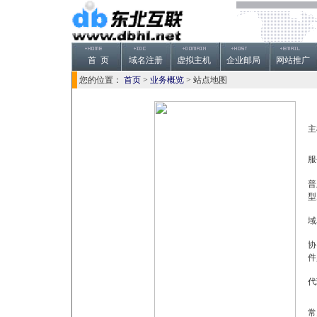
首 页
域名注册
虚拟主机
企业邮局
网站推广
您的位置：
首页
>
业务概览
> 站点地图
主
服
普
型
域
协
件
代
常