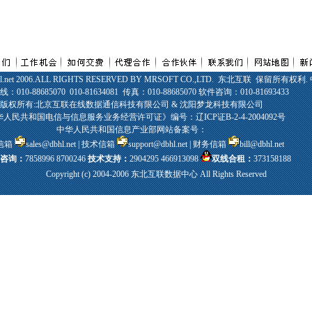
bhl.net 2006.ALL RIGHTS RESERVED BY MRSOFT CO.,LTD. 东北互联 保留
010-88685070 010-81634081 传真：010-88685070 软件咨询：010-81693433
版权所有:北京互联在线数据通信科技有限公司 & 沈阳梦龙科技有限公司
人民共和国电信与信息服务业务经营许可证》编号：辽ICP证B-2-4-2004092号
中华人民共和国信息产业部网站备案号：
信箱
sales@dbhl.net
| 技术信箱
support@dbhl.net
| 财务信箱
bill@dbhl.net
咨询：
7858996 8700246
技术支持：
2904295 466913098
双线合租：
373158188
Copyright (c) 2004-2006 东北互联数据中心 All Rights Reserved